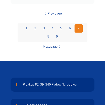
Prev page
1
2
3
4
5
6
7
8
9
Next page
Przykop 62,
39-340 Padew Narodowa