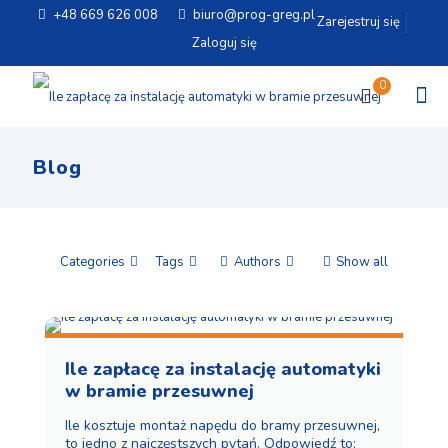
+48 669 626 008
biuro@prog-greg.pl
Zarejestruj się
Zaloguj się
0
Blog
Categories
Tags
Authors
Show all
Ile zapłacę za instalację automatyki
w bramie przesuwnej
Ile kosztuje montaż napędu do bramy przesuwnej,
to jedno z najczęstszych pytań. Odpowiedź to: