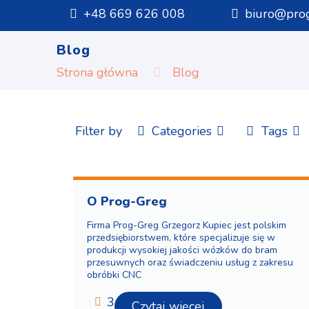
+48 669 626 008
biuro@prog
Blog
Strona główna
Blog
Filter by
Categories
Tags
O Prog-Greg
Firma Prog-Greg Grzegorz Kupiec jest polskim
przedsiębiorstwem, które specjalizuje się w
produkcji wysokiej jakości wózków do bram
przesuwnych oraz świadczeniu usług z zakresu
obróbki CNC
3
Czytaj więcej