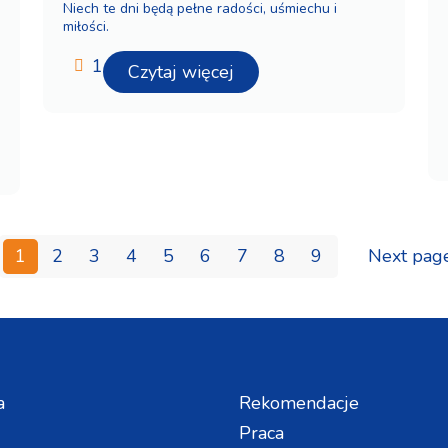
Niech te dni będą pełne radości, uśmiechu i
miłości.
1
Czytaj więcej
1
2
3
4
5
6
7
8
9
Next pag
a
Rekomendacje
Praca