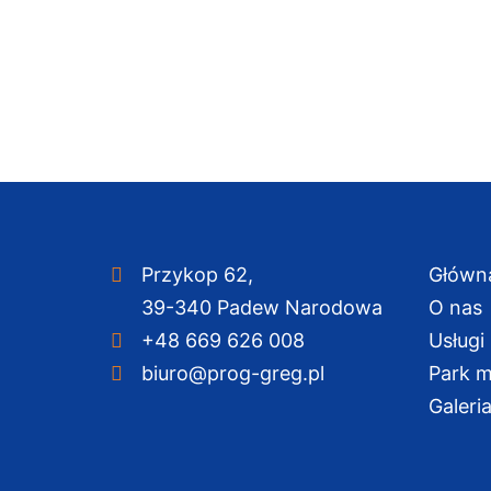
Przykop 62,
Główn
39-340 Padew Narodowa
O nas
+48 669 626 008
Usługi
biuro@prog-greg.pl
Park 
Galeri