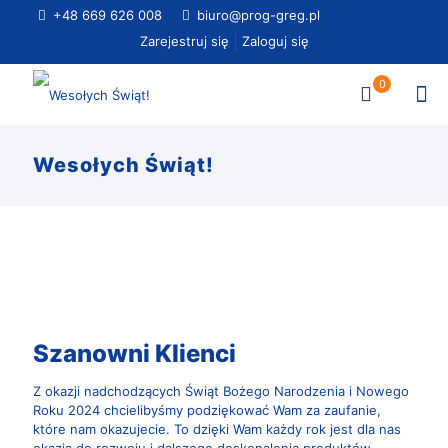
+48 669 626 008
biuro@prog-greg.pl
Zarejestruj się
Zaloguj się
0
Wesołych Świąt!
Szanowni Klienci
Z okazji nadchodzących Świąt Bożego Narodzenia i Nowego
Roku 2024 chcielibyśmy podziękować Wam za zaufanie,
które nam okazujecie. To dzięki Wam każdy rok jest dla nas