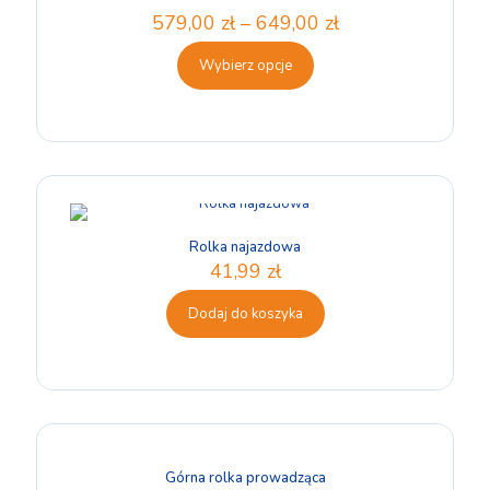
Oceniono
579,00
zł
–
649,00
zł
5.00
na 5
Wybierz opcje
Rolka najazdowa
41,99
zł
Dodaj do koszyka
Górna rolka prowadząca