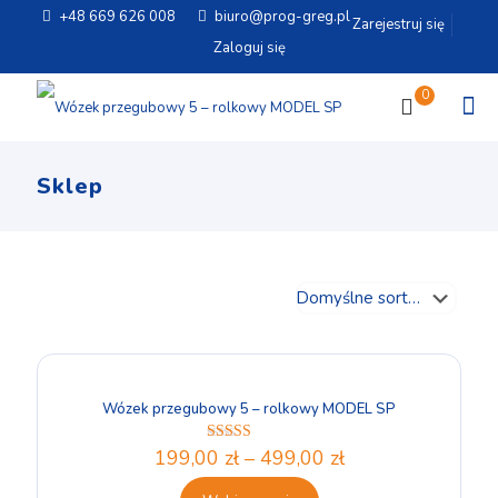
+48 669 626 008
biuro@prog-greg.pl
Zarejestruj się
Zaloguj się
0
Sklep
Wózek przegubowy 5 – rolkowy MODEL SP
199,00
zł
–
499,00
zł
Oceniono
5.00
na 5