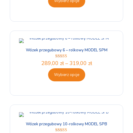
Wybierz opcje
Wózek przegubowy 6 – rolkowy MODEL SPM
289,00
zł
–
319,00
zł
Oceniono
5.00
na 5
Wybierz opcje
Wózek przegubowy 10-rolkowy MODEL SPB