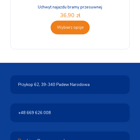
Uchwyt najazdu bramy przesuwnej
36,90
zł
Wybierz opcje
Przykop 62,
39-340 Padew Narodowa
+48 669 626 008