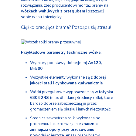
rozwiązania, zleć producentowi montaż bramy na
wózkach wahliwych z przegubem
i oszczędź
sobie czasu i pieniędzy.
Ciężko pracująca brama? Pozbądź się stresu!
Przykładowe parametry techniczne wózka
:
Wymiary podstawy dolnej[mm]
A=120,
B=500
Wszystkie elementy wykonane są z
dobrej
jakości stali i cynkowane galwanicznie
Wózki przegubowe wyposażone są w
łożyska
6304 2RS
(max dla danej średnicy rolki), które
bardzo dobrze zabezpieczają je przez
gromadzeniem się piasku i innych nieczystości.
Średnica zewnętrzna rolki wykonana po
promieniu. Takie rozwiązanie
znacznie
zmniejsza opory przy przesuwaniu
,
powodując jeszcze lepszą pracę bramy.