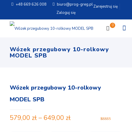
+48 669 626 008
biuro@prog-greg.pl
Zarejestruj się
Zaloguj się
0
Wózek przegubowy 10-rolkowy
MODEL SPB
Wózek przegubowy 10-rolkowy
MODEL SPB
579,00
zł
–
649,00
zł
Oceniony
2
5.00
na 5 na
podstawie