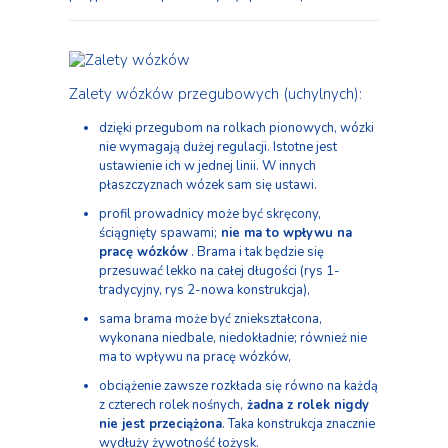
Zalety wózków przegubowych (uchylnych):
dzięki przegubom na rolkach pionowych, wózki
nie wymagają dużej regulacji. Istotne jest
ustawienie ich w jednej linii. W innych
płaszczyznach wózek sam się ustawi.
profil prowadnicy może być skręcony,
ściągnięty spawami;
nie ma to wpływu na
pracę
wózków
. Brama i tak będzie się
przesuwać lekko na całej długości (rys 1-
tradycyjny, rys 2-nowa konstrukcja),
sama brama może być zniekształcona,
wykonana niedbale, niedokładnie; również nie
ma to wpływu na pracę wózków,
obciążenie zawsze rozkłada się równo na każdą
z czterech rolek nośnych,
żadna z rolek
nigdy
nie jest przeciążona
. Taka konstrukcja znacznie
wydłuży żywotność łożysk.