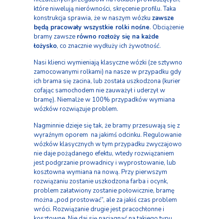
które niwelują nierówności, skręcenie profilu. Taka
konstrukcja sprawia, że w naszym wózku
zawsze
będą pracowały wszystkie rolki nośne
. Obciążenie
bramy zawsze
równo rozłoży się na każde
łożysko
, co znacznie wydłuży ich żywotność.
Nasi klienci wymieniają klasyczne wózki (ze sztywno
zamocowanymi rolkami) na nasze w przypadku gdy
ich brama się zacina, lub została uszkodzona (kurier
cofając samochodem nie zauważył i uderzył w
bramę). Niemalże w 100% przypadków wymiana
wózków rozwiązuje problem.
Nagminnie dzieje się tak, że bramy przesuwają się z
wyraźnym oporem na jakimś odcinku. Regulowanie
wózków klasycznych w tym przypadku zwyczajowo
nie daje pożądanego efektu, wtedy rozwiązaniem
jest podgrzanie prowadnicy i wyprostowanie, lub
kosztowna wymiana na nową. Przy pierwszym
rozwiązaniu zostanie uszkodzona farba i ocynk,
problem załatwiony zostanie połowicznie, bramę
można „pod prostować”, ale za jakiś czas problem
wróci. Rozwiązanie drugie jest pracochłonne i
kosztowne. Nie daj się naciągnąć na takiego typu