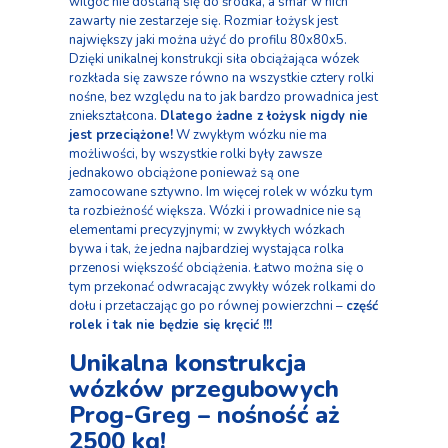
wilgoć nie dostaną się do środka, a smar w nich
zawarty nie zestarzeje się. Rozmiar łożysk jest
największy jaki można użyć do profilu 80x80x5.
Dzięki unikalnej konstrukcji siła obciążająca wózek
rozkłada się zawsze równo na wszystkie cztery rolki
nośne, bez względu na to jak bardzo prowadnica jest
zniekształcona.
Dlatego żadne z łożysk nigdy nie
jest przeciążone!
W zwykłym wózku nie ma
możliwości, by wszystkie rolki były zawsze
jednakowo obciążone ponieważ są one
zamocowane sztywno. Im więcej rolek w wózku tym
ta rozbieżność większa. Wózki i prowadnice nie są
elementami precyzyjnymi; w zwykłych wózkach
bywa i tak, że jedna najbardziej wystająca rolka
przenosi większość obciążenia. Łatwo można się o
tym przekonać odwracając zwykły wózek rolkami do
dołu i przetaczając go po równej powierzchni –
część
rolek i tak nie będzie się
kręcić !!!
Unikalna konstrukcja
wózków przegubowych
Prog-Greg – nośność aż
2500 kg!