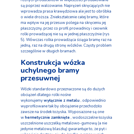
różnych producentów w większości produkowane
są poprzez walcowanie. Naprężeń skręcających nie
wprowadza prasa krawędziowa ale jest to obróbka
o wiele droższa. Zniekształcenie całej bramy, które
ma wpływ na jej przesuw polega na skręceniu jej
płaszczyzny, przez co profil prowadnicy i ceownik
rolki prowadzącej nie są w jednej płaszczyźnie (rys
5). Wówczas rolka prowadząca ściąga bramę raz na
jedną, raz na drugą stronę wózków. Częsty problem
szczególnie w długich bramach.
Konstrukcja wózka
uchylnego bramy
przesuwnej
Wózki standardowo przeznaczone są do dużych
obciążeń dlatego
rolki nośne
wykonujemy
wyłącznie z metalu
, odpowiednio
wyprofilowane tak by obciążenie przechodziło
zawsze na środek łożyska. Wyposażone są one
w
hermetycznie zamknięte
, wodoszczelne łożyska
uszczelnione uszczelką metalowo-gumową (a nie
jedynie metalową blaszką) gwarantuje to, że pył i