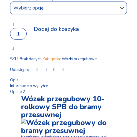
Dodaj do koszyka
ilość
Wózek
przegubowy
10-
rolkowy
SKU:
Brak danych
Kategoria:
Wózki przegubowe
MODEL
SPB
Udostępnij
Opis
Informacje o wysyłce
Opinie
2
Wózek przegubowy 10-
rolkowy SPB do bramy
przesuwnej