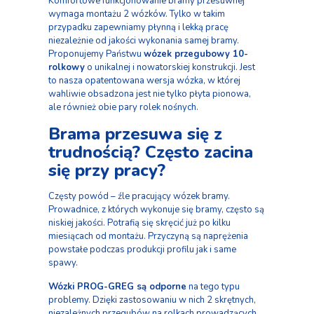
Komfortowe funkcjonowanie bramy przesuwnej
wymaga montażu 2 wózków. Tylko w takim
przypadku zapewniamy płynną i lekką pracę
niezależnie od jakości wykonania samej bramy.
Proponujemy Państwu
wózek przegubowy 10-
rolkowy
o unikalnej i nowatorskiej konstrukcji. Jest
to nasza opatentowana wersja wózka, w której
wahliwie obsadzona jest nie tylko płyta pionowa,
ale również obie pary rolek nośnych.
Brama przesuwa się z
trudnością? Często zacina
się przy pracy?
Częsty powód – źle pracujący wózek bramy.
Prowadnice, z których wykonuje się bramy, często są
niskiej jakości. Potrafią się skręcić już po kilku
miesiącach od montażu. Przyczyną są naprężenia
powstałe podczas produkcji profilu jak i same
spawy.
Wózki PROG-GREG są odporne
na tego typu
problemy. Dzięki zastosowaniu w nich 2 skrętnych,
niezależnych przegubów na rolkach prowadzących,