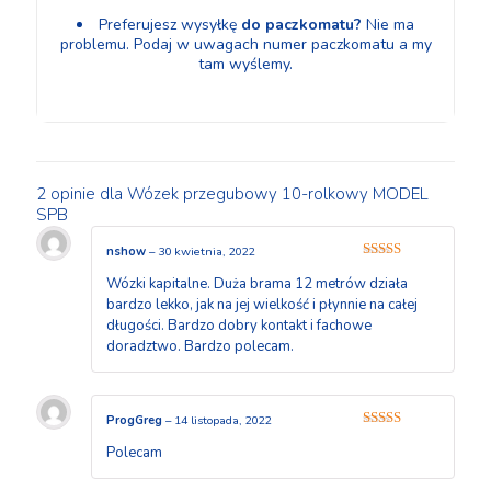
Preferujesz wysyłkę
do paczkomatu?
Nie ma
problemu. Podaj w uwagach numer paczkomatu a my
tam wyślemy.
2 opinie dla
Wózek przegubowy 10-rolkowy MODEL
SPB
nshow
–
30 kwietnia, 2022
Oceniono
5
Wózki kapitalne. Duża brama 12 metrów działa
na 5
bardzo lekko, jak na jej wielkość i płynnie na całej
długości. Bardzo dobry kontakt i fachowe
doradztwo. Bardzo polecam.
ProgGreg
–
14 listopada, 2022
Oceniono
5
Polecam
na 5