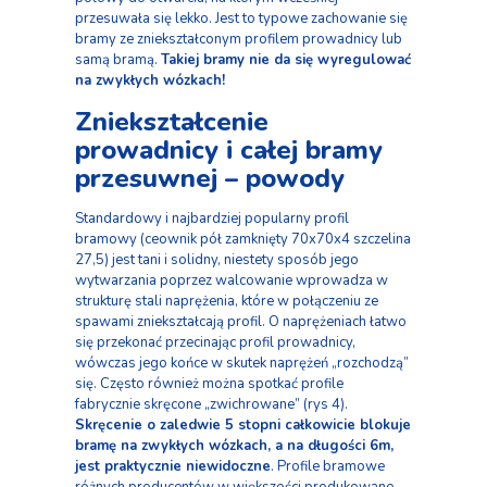
przesuwała się lekko. Jest to typowe zachowanie się
bramy ze zniekształconym profilem prowadnicy lub
samą bramą.
Takiej bramy nie da się wyregulować
na zwykłych wózkach!
Zniekształcenie
prowadnicy i całej bramy
przesuwnej – powody
Standardowy i najbardziej popularny profil
bramowy (ceownik pół zamknięty 70x70x4 szczelina
27,5) jest tani i solidny, niestety sposób jego
wytwarzania poprzez walcowanie wprowadza w
strukturę stali naprężenia, które w połączeniu ze
spawami zniekształcają profil. O naprężeniach łatwo
się przekonać przecinając profil prowadnicy,
wówczas jego końce w skutek naprężeń „rozchodzą”
się. Często również można spotkać profile
fabrycznie skręcone „zwichrowane” (rys 4).
Skręcenie o zaledwie 5
stopni całkowicie blokuje
bramę na zwykłych wózkach, a na długości 6m,
jest praktycznie
niewidoczne
. Profile bramowe