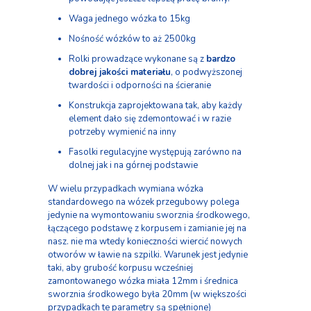
Waga jednego wózka to 15kg
Nośność wózków to aż 2500kg
Rolki prowadzące wykonane są z
bardzo
dobrej jakości materiału
, o podwyższonej
twardości i odporności na ścieranie
Konstrukcja zaprojektowana tak, aby każdy
element dało się zdemontować i w razie
potrzeby wymienić na inny
Fasolki regulacyjne występują zarówno na
dolnej jak i na górnej podstawie
W wielu przypadkach wymiana wózka
standardowego na wózek przegubowy polega
jedynie na wymontowaniu sworznia środkowego,
łączącego podstawę z korpusem i zamianie jej na
nasz. nie ma wtedy konieczności wiercić nowych
otworów w ławie na szpilki. Warunek jest jedynie
taki, aby grubość korpusu wcześniej
zamontowanego wózka miała 12mm i średnica
sworznia środkowego była 20mm (w większości
przypadkach te parametry są spełnione)