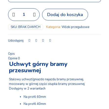
ilość
Dodaj do koszyka
Uchwyt
górny
bramy
SKU:
BRAK DANYCH
Kategoria:
Wózki przegubowe
przesuwnej
Udostępnij
Opis
Opinie
0
Uchwyt górny bramy
przesuwnej
Stalowy uchwyt/gniazdo najazdu bramy przesuwnej,
mocowany w górnej części słupka bramy przesuwnej
Dostępny w 2 wariantach
Na profil 60mm
Na profil 40mm