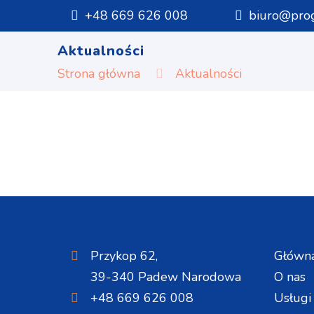
+48 669 626 008
biuro@prog
Aktualności
Strona główna
Aktualności
Przykop 62,
Główn
39-340 Padew Narodowa
O nas
+48 669 626 008
Usługi